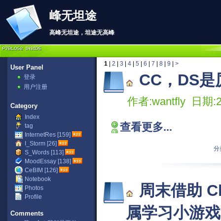
峰无坦途
高峰无坦途，坦途无高峰
1
|
2
|
3
|
4
|
5
|
6
|
7
|
8
|
9
|
>
User Panel
CC，DS
登录
用户注册
作者:wantfly 日期:2
Category
Index
查看更多...
tag
InternetRes [159]
I_Storm [26]
分
S_Words [113]
MoodEssay [138]
CeBIM [126]
Notebook
周末借助 C
Photos
Profile
属学习小游戏
Comments