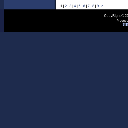
1
|
2
|
3
|
4
|
5
|
6
|
7
|
8
|
9
|
>
CopyRight © 2
Process
苏I