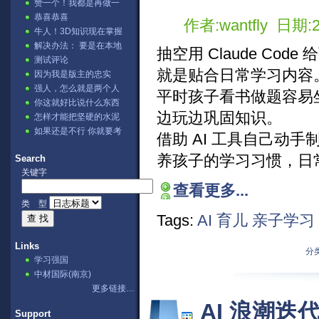
赞一个！我都是再做一
张表，然后用公式。⊙﹏
恭喜恭喜
作者:wantfly 日期:2
⊙b汗
牛人！3D知识现在掌握
的不错哦
解决办法： 要是在本地
抽空用 Claude C
IIS测试的话→ ...
测试评论
就是贴合日常学习内容
因为我是版主的忠实
fans啊 哈哈哈[lol]
强人，怎么就是两个人
平时孩子看书做题容易
讨论？
你这就好比说什么东西
可以把石头溶解掉，不
边玩边巩固知识。
怎样才能把坚硬的水泥
是不可能，...
溶解掉呢。
如果还是不行 你就要考
借助 AI 工具自己动
虑下你的显卡驱动是否
正确阿？...
养孩子的学习习惯，日
Search
关键字
查看更多...
类 型
Tags:
AI
育儿
亲子学习
Links
分类
学习强国
中材国际(南京)
更多链接…
AI 浪潮
Support