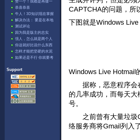
赞一个！我都是再做一
张表，然后用公式。⊙﹏
恭喜恭喜
CAPTCHA的问题，
⊙b汗
牛人！3D知识现在掌握
的不错哦
解决办法： 要是在本地
下图就是Windows Live
IIS测试的话→ ...
测试评论
因为我是版主的忠实
fans啊 哈哈哈[lol]
强人，怎么就是两个人
讨论？
你这就好比说什么东西
可以把石头溶解掉，不
怎样才能把坚硬的水泥
是不可能，...
溶解掉呢。
如果还是不行 你就要考
虑下你的显卡驱动是否
正确阿？...
Support
Windows Live Hotm
据称，恶意程序会在6
的几率成功，而每天大概可以注
号。
之前曾有大量垃圾Gm
络服务商将Gmail列入