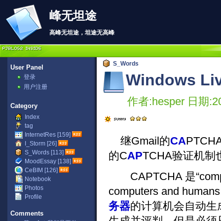
峰无坦途
高峰无坦途，坦途无高峰
S_Words
User Panel
Windows 
登录
用户注册
作者:hesper 日期:20
Category
Index
tag
InternetRes [159]
继Gmail的
CA
PTC
I_Storm [26]
S_Words [113]
的C
AP
TCHA验证机制
MoodEssay [138]
CeBIM [126]
CAPTCHA 是“completely
Notebook
Photos
computers and h
Profile
务器
的计算机会自动生
Comments
生成并评判，但是必须