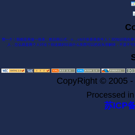
C
赞一个！我都是再做一张表，然后用公式。⊙﹏⊙b汗
恭喜恭喜
牛人！3D知识现在掌
人，怎么就是两个人讨论？
你这就好比说什么东西可以把石头溶解掉，不是不可能，
CopyRight © 2005 -
Processed i
苏ICP备