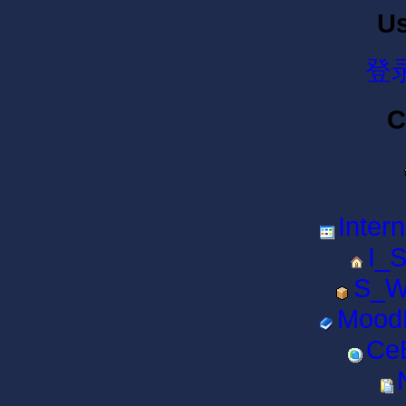
Us
登
C
Inter
I_S
S_Wo
MoodE
CeB