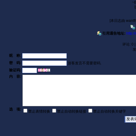
~B
[本日志由 wantfly
引用通告地址:
http:
评论: 0 
昵 称:
密 码:
游客发言不需要密码.
验证码:
内 容:
选 项:
禁止表情转换
禁止自动转换链接
禁止自动转换关键字