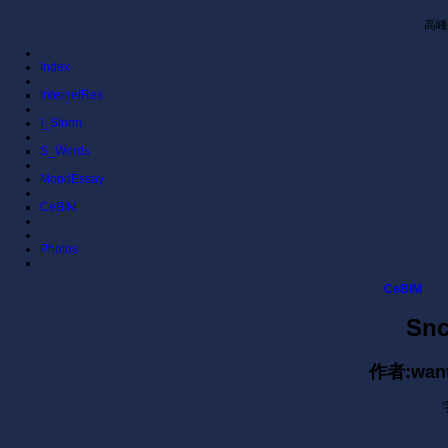
高峰
Index
InternetRes
I_Storm
S_Words
MoodEssay
CeBIM
Photos
CeBIM
Snc
作者:want