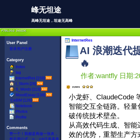
峰无坦途
高峰无坦途，坦途无高峰
InternetRes
User Panel
AI 浪潮迭
登录
用户注册
Category
🔥
Index
tag
作者:wantfly 日期:20
InternetRes [159]
I_Storm [26]
S_Words [113]
MoodEssay [138]
小龙虾、ClaudeCo
CeBIM [126]
智能交互全链路。轻量
Notebook
Photos
破传统技术壁垒。
Profile
从高效代码生成、智能逻
Comments
效的优势，重塑生产方
赞一个！我都是再做一张表，
然后用公式。⊙﹏⊙b汗
恭喜恭