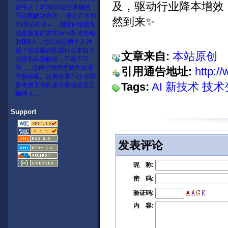
及，驱动行业降本增效
喜
牛人！3D知识现在掌握的
不错哦
解决办法： 要是在本地
然到来✨
IIS测试的话→ ...
测试评论
因为
我是版主的忠实fans啊 哈哈哈
[lol]
强人，怎么就是两个人讨
论？
你这就好比说什么东西可
文章来自:
本站原创
以把石头溶解掉，不是不可
能，...
怎样才能把坚硬的水泥
引用通告地址:
http:/
溶解掉呢。
如果还是不行 你就
Tags:
AI 新技术
技术
要考虑下你的显卡驱动是否正
确阿？...
Support
发表评论
昵 称:
密 码:
验证码:
内 容: