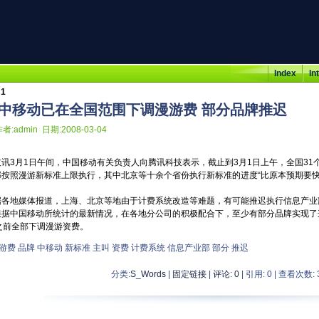
Index
In
1
中移动已在全国范围下调漫游费 部分品牌推迟
者:admin 日期:2008-03-04
技讯3月1日午间，中国移动有关负责人向腾讯科技表示，截止到3月1日上午，全国3
部按照漫游新标准上限执行，其中北京等十余个省份执行新标准的进度“比原本预期要快
各地媒体报道，上海、北京等地由于计费系统改造等难题，有可能推迟执行信息产业部所规
根据中国移动所统计的最新情况，在各地分公司的积极配合下，至少有部分品牌实现了
之前全部下调漫游资费。
游费
品牌
中移动
新标准
主叫
资费
计费系统
信息产业部
部分
推迟
分类:
S_Words
|
固定链接
|
评论: 0
| 引用: 0 | 查看次数: 