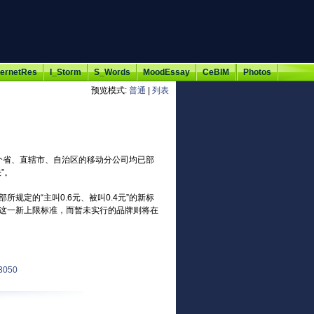
ternetRes
I_Storm
S_Words
MoodEssay
CeBIM
Photos
预览模式:
普通
|
列表
1个省、直辖市、自治区的移动分公司均已部
”。
定的“主叫0.6元、被叫0.4元”的新标
这一新上限标准，而暂未实行的品牌则将在
3050