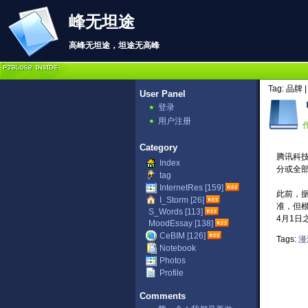
峰无坦途
高峰无坦途，坦途无高峰
Tag: 品牌 |
User Panel
登录
用户注册
作
Category
腾讯科
Index
分或全
tag
InternetRes [159]
此前，据
I_Storm [26]
准，但
S_Words [113]
4月1日
MoodEssay [138]
CeBIM [126]
Tags:
漫
Notebook
Photos
Profile
Comments