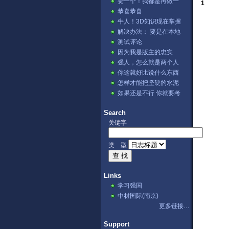
赞一个！我都是再做一
1
张表，然后用公式。⊙﹏
恭喜恭喜
⊙b汗
牛人！3D知识现在掌握
的不错哦
解决办法： 要是在本地
IIS测试的话→ ...
测试评论
因为我是版主的忠实
fans啊 哈哈哈[lol]
强人，怎么就是两个人
讨论？
你这就好比说什么东西
可以把石头溶解掉，不
怎样才能把坚硬的水泥
是不可能，...
溶解掉呢。
如果还是不行 你就要考
虑下你的显卡驱动是否
正确阿？...
Search
关键字
类 型
Links
学习强国
中材国际(南京)
更多链接…
Support