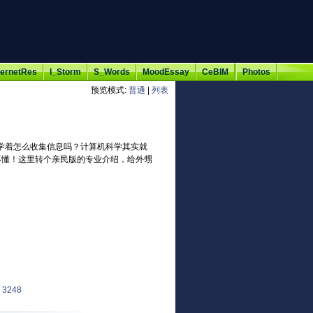
ternetRes
I_Storm
S_Words
MoodEssay
CeBIM
Photos
预览模式:
普通
|
列表
学着怎么收集信息吗？计算机科学其实就
不懂！这里转个亲民版的专业介绍，给外甥
 3248