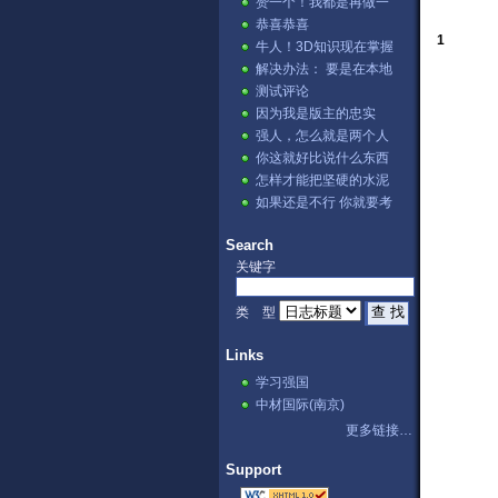
赞一个！我都是再做一
张表，然后用公式。⊙﹏
恭喜恭喜
⊙b汗
1
牛人！3D知识现在掌握
的不错哦
解决办法： 要是在本地
IIS测试的话→ ...
测试评论
因为我是版主的忠实
fans啊 哈哈哈[lol]
强人，怎么就是两个人
讨论？
你这就好比说什么东西
可以把石头溶解掉，不
怎样才能把坚硬的水泥
是不可能，...
溶解掉呢。
如果还是不行 你就要考
虑下你的显卡驱动是否
正确阿？...
Search
关键字
类 型
Links
学习强国
中材国际(南京)
更多链接…
Support