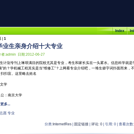
Index
In
 |
1
毕业生亲身介绍十大专业
者:admin 日期:2012-06-27
生计划专刊上琳琅满目的院校尤其是专业，考生和家长实在一头雾水。信息科学就是
脑”的？学机械工程其实是当“维修工”？上网看专业介绍吧，一堆生僻字词扑面而来，
，扫扫盲。这里略去姓名
天文学
：南京大学
更多...
志愿
专业
分类:
InternetRes
|
固定链接
|
评论: 0
| 引用: 0 | 查看次数: