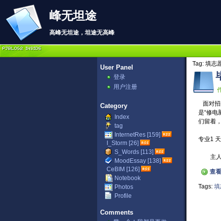
峰无坦途
高峰无坦途，坦途无高峰
Tag: 填志愿
User Panel
登录
用户注册
作
面对招
Category
是“修电
Index
们留着
tag
InternetRes [159]
专业1 
I_Storm [26]
S_Words [113]
主人公
MoodEssay [138]
CeBIM [126]
查看
Notebook
Tags:
填
Photos
Profile
Comments