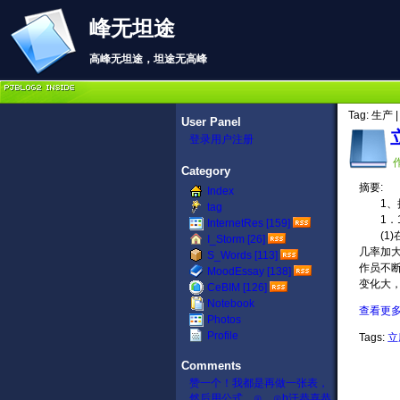
峰无坦途
高峰无坦途，坦途无高峰
Tag: 生产 |
User Panel
登录
用户注册
作
Category
摘要:
Index
1、拉
tag
1．
InternetRes [159]
(1)
I_Storm [26]
几率加
S_Words [113]
作员不
MoodEssay [138]
变化大
CeBIM [126]
Notebook
查看更多.
Photos
Profile
Tags:
立
Comments
赞一个！我都是再做一张表，
然后用公式。⊙﹏⊙b汗
恭喜恭