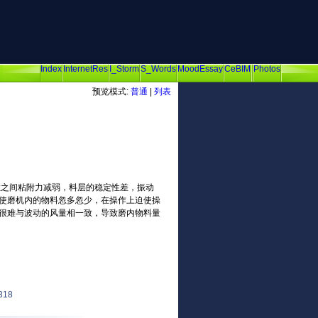
Index
InternetRes
I_Storm
S_Words
MoodEssay
CeBIM
Photos
预览模式:
普通
|
列表
粒之间粘附力减弱，料层的稳定性差，振动
使磨机内的物料忽多忽少，在操作上迫使操
很难与波动的风量相一致，导致磨内物料量
318