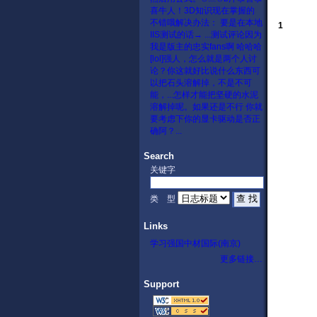
喜
牛人！3D知识现在掌握的
不错哦
解决办法： 要是在本地
1
IIS测试的话→ ...
测试评论
因为
我是版主的忠实fans啊 哈哈哈
[lol]
强人，怎么就是两个人讨
论？
你这就好比说什么东西可
以把石头溶解掉，不是不可
能，...
怎样才能把坚硬的水泥
溶解掉呢。
如果还是不行 你就
要考虑下你的显卡驱动是否正
确阿？...
Search
关键字
类 型
Links
学习强国
中材国际(南京)
更多链接…
Support