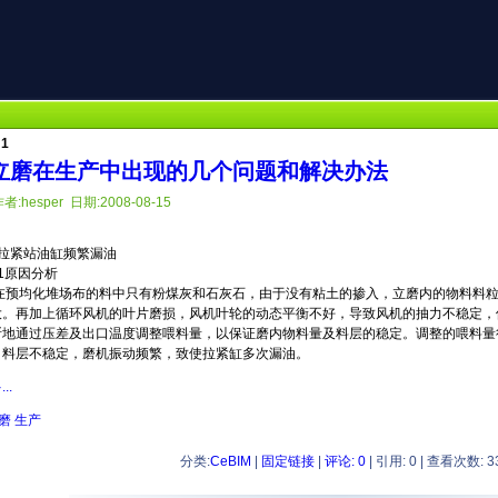
1
立磨在生产中出现的几个问题和解决办法
者:hesper 日期:2008-08-15
紧站油缸频繁漏油
1原因分析
在预均化堆场布的料中只有粉煤灰和石灰石，由于没有粘土的掺入，立磨内的物料料
大。再加上循环风机的叶片磨损，风机叶轮的动态平衡不好，导致风机的抽力不稳定，
断地通过压差及出口温度调整喂料量，以保证磨内物料量及料层的稳定。调整的喂料量
，料层不稳定，磨机振动频繁，致使拉紧缸多次漏油。
..
磨
生产
分类:
CeBIM
|
固定链接
|
评论: 0
| 引用: 0 | 查看次数: 3